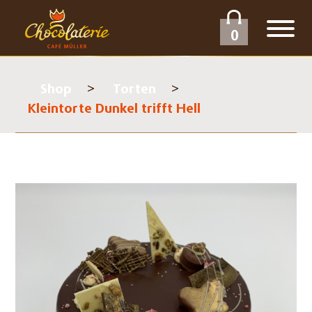
0
Shop
Torten
Kleintorte Dunkel trifft Hell