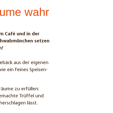
äume wahr
em Café und in der
 Schwabmünchen setzen
n!
ebäck aus der eigenen
ie ein feines Speisen-
räume zu erfüllen:
emachte Trüffel und
erschlagen lässt.