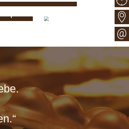
Café Schwabmünchen
Shop
ebe.
en.“