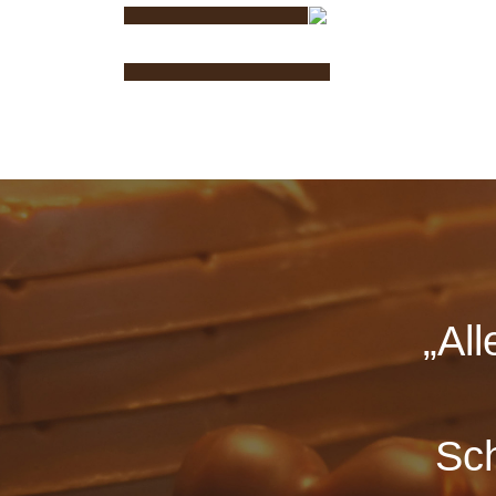
Aktuelles
Genusswelt
„Al
Sch