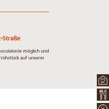
-Straße
hocolaterie möglich und
 Frühstück auf unserer
Naviga
übersp