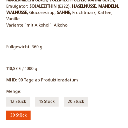
MAGERMILCHPULVER,
VOLLMILCHPULVER,
RAHMPULVER,
Emulgator:
SOJALEZITHIN
(E322),
HASELNÜSSE,
MANDELN,
WALNÜSSE,
Glucosesirup,
SAHNE,
Fruchtmark, Kaffee,
Vanille.
Variante "mit Alkohol": Alkohol
Füllgewicht: 360 g
110,83 € / 1000 g
MHD:
90 Tage ab Produktionsdatum
Pflichtfeld
Menge:
12 Stück
15 Stück
20 Stück
30 Stück