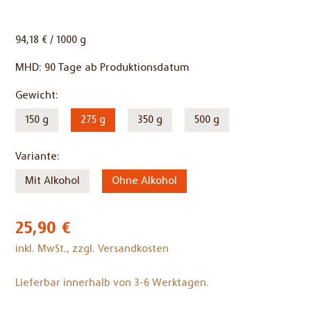
94,18 € / 1000 g
MHD:
90 Tage ab Produktionsdatum
Pflichtfeld
Gewicht:
150 g
275 g
350 g
500 g
Pflichtfeld
Variante:
Mit Alkohol
Ohne Alkohol
25,90
€
inkl. MwSt., zzgl. Versandkosten
Lieferbar innerhalb von 3-6 Werktagen.