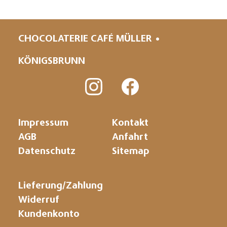
CHOCOLATERIE CAFÉ MÜLLER
KÖNIGSBRUNN
Navigation
überspringen
Navigation
Navigation
Impressum
Kontakt
überspringen
überspringen
AGB
Anfahrt
Datenschutz
Sitemap
Navigation
Lieferung/Zahlung
überspringen
Widerruf
Kundenkonto