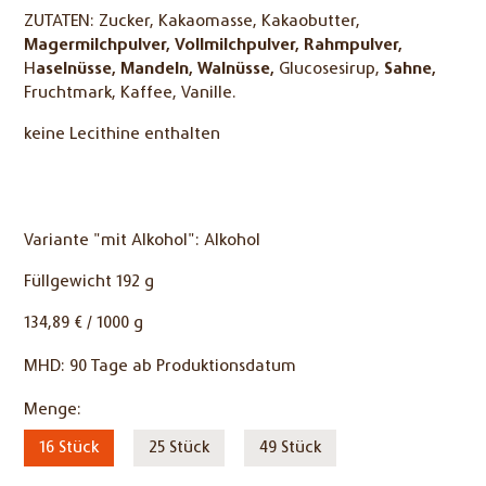
ZUTATEN:
Zucker, Kakaomasse, Kakaobutter,
Magermilchpulver,
Vollmilchpulver,
Rahmpulver,
H
aselnüsse,
Mandeln,
Walnüsse,
Glucosesirup,
Sahne,
Fruchtmark, Kaffee, Vanille.
keine Lecithine enthalten
Variante "mit Alkohol": Alkohol
Füllgewicht 192 g
134,89 € / 1000 g
MHD:
90 Tage ab Produktionsdatum
Pflichtfeld
Menge:
16 Stück
25 Stück
49 Stück