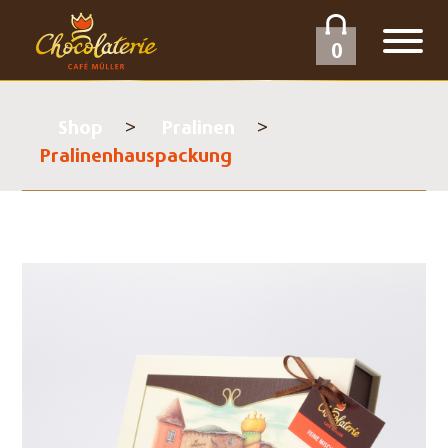
0
Shop
Pralinen
Pralinenhauspackung